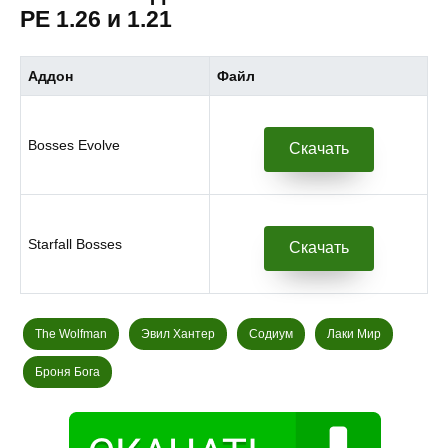
PE 1.26 и 1.21
Аддон
Файл
Bosses Evolve
Скачать
Starfall Bosses
Скачать
The Wolfman
Эвил Хантер
Содиум
Лаки Мир
Броня Бога